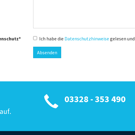
enschutz
*
Ich habe die
Datenschutzhinweise
gelesen und 
03328 - 353 490
auf.